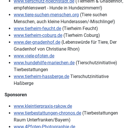
www.tierschutz-hoechstadt.de
(Tierheim & Gnadenhof,
empfehlenswert - Hunde in Hundezimmern!)
www.tiere-suchen-menschen.org
(Tiere suchen
Menschen, auch kleine Hunderassen/-Mischlinge!)
www.tierheim-feucht.de
(Tierheim Feucht)
www.tierheim-coburg.de
(Tierheim Coburg)
www.der-gnadenhof.de
(Lebenswürde für Tiere, Der
Gnadenhof von Christiane Rhon)
www.viele-pfoten.de
www.hundehilfe-mariechen.de
(Tierschutzinitiative)
Tierbestattungen
www.tierheim-hassberge.de
Tierschutzinitiative
Haßberge
Sponsoren
www.kleintierpraxis-rakow.de
www.tierbestattungen-chronos.de
(Tierbestattungen
Raum Unterfranken/Bayern)
www.4Pfoten-Photographie.de