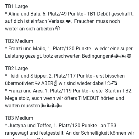
TB1 Large
* Alina und Balu, 6. Platz/49 Punkte - TB1 Debüt geschafft,
auf dich ist einfach Verlass ❤️, Frauchen muss noch
weiter an sich arbeiten 🤭
TB2 Medium
* Franzi und Mailo, 1. Platz/120 Punkte - wieder eine super
Leistung gezeigt, trotz erschwerten Bedingungen🌬️🌬️🌬️🔵
TB2 Large
* Heidi und Skipper, 2. Platz/117 Punkte - erst bisschen
übermotiviert 🤭 ABER☝️ wir sind wieder dabei! 🥳🥰
* Franzi und Ares, 1. Platz/119 Punkte - erster Start in TB2.
Mega stolz, auch wenn wir öfters TIMEOUT hörten und
warten mussten 🌬️🌬️🌬️🌬️
TB3 Medium
* Justyna und Toffee, 1. Platz/120 Punkte - an TB3
rangewagt und festgestellt: An der Schnelligkeit können wir