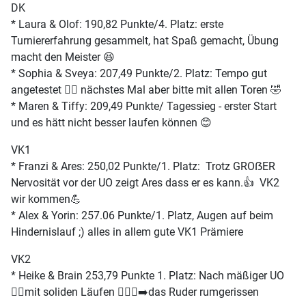
DK
* Laura & Olof: 190,82 Punkte/4. Platz: erste
Turniererfahrung gesammelt, hat Spaß gemacht, Übung
macht den Meister 😆
* Sophia & Sveya: 207,49 Punkte/2. Platz: Tempo gut
angetestet 👍🏼 nächstes Mal aber bitte mit allen Toren 🤣
* Maren & Tiffy: 209,49 Punkte/ Tagessieg - erster Start
und es hätt nicht besser laufen können 😊
VK1
* Franzi & Ares: 250,02 Punkte/1. Platz: Trotz GROẞER
Nervosität vor der UO zeigt Ares dass er es kann.👍 VK2
wir kommen💪
* Alex & Yorin: 257.06 Punkte/1. Platz, Augen auf beim
Hindernislauf ;) alles in allem gute VK1 Prämiere
VK2
* Heike & Brain 253,79 Punkte 1. Platz: Nach mäßiger UO
🤦‍♀️mit soliden Läufen 🏃🏼‍♀️‍➡️das Ruder rumgerissen