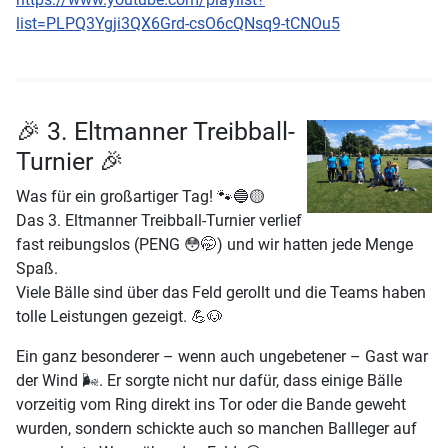
list=PLPQ3Ygji3QX6Grd-csO6cQNsq9-tCNOu5
🎉 3. Eltmanner Treibball-
Turnier 🎉
Was für ein großartiger Tag! 🐾🔵🟡
Das 3. Eltmanner Treibball-Turnier verlief
fast reibungslos (PENG 😳🤭) und wir hatten jede Menge
Spaß.
Viele Bälle sind über das Feld gerollt und die Teams haben
tolle Leistungen gezeigt. 💪🐶
Ein ganz besonderer – wenn auch ungebetener – Gast war
der Wind 🌬️. Er sorgte nicht nur dafür, dass einige Bälle
vorzeitig vom Ring direkt ins Tor oder die Bande geweht
wurden, sondern schickte auch so manchen Ballleger auf