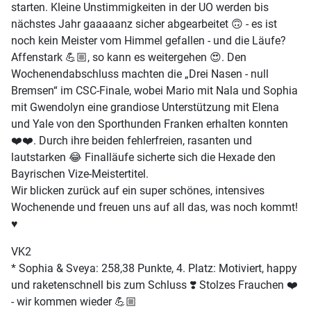
starten. Kleine Unstimmigkeiten in der UO werden bis
nächstes Jahr gaaaaanz sicher abgearbeitet 🙃 - es ist
noch kein Meister vom Himmel gefallen - und die Läufe?
Affenstark 💪🏼, so kann es weitergehen 😍. Den
Wochenendabschluss machten die „Drei Nasen - null
Bremsen“ im CSC-Finale, wobei Mario mit Nala und Sophia
mit Gwendolyn eine grandiose Unterstützung mit Elena
und Yale von den Sporthunden Franken erhalten konnten
❤️❤️. Durch ihre beiden fehlerfreien, rasanten und
lautstarken 😂 Finalläufe sicherte sich die Hexade den
Bayrischen Vize-Meistertitel.
Wir blicken zurück auf ein super schönes, intensives
Wochenende und freuen uns auf all das, was noch kommt!
♥️
VK2
* Sophia & Sveya: 258,38 Punkte, 4. Platz: Motiviert, happy
und raketenschnell bis zum Schluss ❣️ Stolzes Frauchen ❤️
- wir kommen wieder 💪🏼