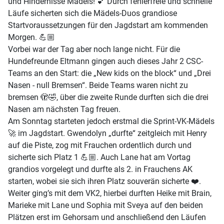
und Hindernisse Mädels! 💕 Durch fehlerfreie und schnelle
Läufe sicherten sich die Mädels-Duos grandiose
Startvoraussetzungen für den Jagdstart am kommenden
Morgen. 💪🏼
Vorbei war der Tag aber noch lange nicht. Für die
Hundefreunde Eltmann gingen auch dieses Jahr 2 CSC-
Teams an den Start: die „New kids on the block“ und „Drei
Nasen - null Bremsen“. Beide Teams waren nicht zu
bremsen 🫣🤣, über die zweite Runde durften sich die drei
Nasen am nächsten Tag freuen.
Am Sonntag starteten jedoch erstmal die Sprint-VK-Mädels
🚀 im Jagdstart. Gwendolyn „durfte“ zeitgleich mit Henry
auf die Piste, zog mit Frauchen ordentlich durch und
sicherte sich Platz 1 💪🏼. Auch Lane hat am Vortag
grandios vorgelegt und durfte als 2. in Frauchens AK
starten, wobei sie sich ihren Platz souverän sicherte ❤️.
Weiter ging’s mit dem VK2, hierbei durften Heike mit Brain,
Marieke mit Lane und Sophia mit Sveya auf den beiden
Plätzen erst im Gehorsam und anschließend den Läufen